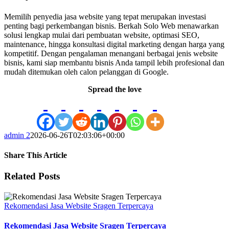
Memilih penyedia jasa website yang tepat merupakan investasi
penting bagi perkembangan bisnis. Berkah Solo Web menawarkan
solusi lengkap mulai dari pembuatan website, optimasi SEO,
maintenance, hingga konsultasi digital marketing dengan harga yang
kompetitif. Dengan pengalaman menangani berbagai jenis website
bisnis, kami siap membantu bisnis Anda tampil lebih profesional dan
mudah ditemukan oleh calon pelanggan di Google.
Spread the love
admin 2
2026-06-26T02:03:06+00:00
Share This Article
Facebook
X
LinkedIn
WhatsApp
Tumblr
Pinterest
Vk
Email
Related Posts
Rekomendasi Jasa Website Sragen Terpercaya
Rekomendasi Jasa Website Sragen Terpercaya