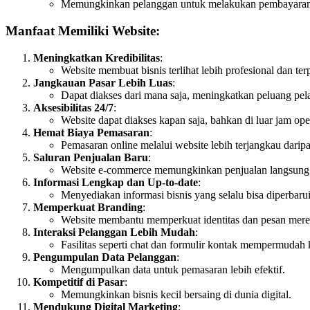
Memungkinkan pelanggan untuk melakukan pembayaran s
Manfaat Memiliki Website:
Meningkatkan Kredibilitas
:
Website membuat bisnis terlihat lebih profesional dan ter
Jangkauan Pasar Lebih Luas
:
Dapat diakses dari mana saja, meningkatkan peluang pel
Aksesibilitas 24/7
:
Website dapat diakses kapan saja, bahkan di luar jam ope
Hemat Biaya Pemasaran
:
Pemasaran online melalui website lebih terjangkau daripa
Saluran Penjualan Baru
:
Website e-commerce memungkinkan penjualan langsung s
Informasi Lengkap dan Up-to-date
:
Menyediakan informasi bisnis yang selalu bisa diperbarui
Memperkuat Branding
:
Website membantu memperkuat identitas dan pesan mere
Interaksi Pelanggan Lebih Mudah
:
Fasilitas seperti chat dan formulir kontak mempermudah
Pengumpulan Data Pelanggan
:
Mengumpulkan data untuk pemasaran lebih efektif.
Kompetitif di Pasar
:
Memungkinkan bisnis kecil bersaing di dunia digital.
Mendukung Digital Marketing
: