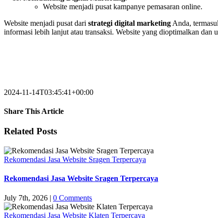
Website menjadi pusat kampanye pemasaran online.
Website menjadi pusat dari
strategi digital marketing
Anda, termasuk
informasi lebih lanjut atau transaksi. Website yang dioptimalkan da
2024-11-14T03:45:41+00:00
Share This Article
Facebook
X
LinkedIn
WhatsApp
Tumblr
Pinterest
Vk
Email
Related Posts
Rekomendasi Jasa Website Sragen Terpercaya
Rekomendasi Jasa Website Sragen Terpercaya
July 7th, 2026
|
0 Comments
Rekomendasi Jasa Website Klaten Terpercaya