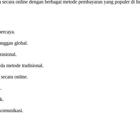
ecara online dengan berbagai metode pembayaran yang populer di In
percaya.
anggan global.
rasional.
da metode tradisional.
ecara online.
.
k.
 komunikasi.