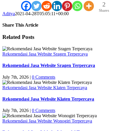
2
Shares
Aditya
2021-04-28T05:05:11+00:00
Share This Article
Facebook
X
LinkedIn
WhatsApp
Tumblr
Pinterest
Vk
Email
Related Posts
Rekomendasi Jasa Website Sragen Terpercaya
Rekomendasi Jasa Website Sragen Terpercaya
July 7th, 2026
|
0 Comments
Rekomendasi Jasa Website Klaten Terpercaya
Rekomendasi Jasa Website Klaten Terpercaya
July 7th, 2026
|
0 Comments
Rekomendasi Jasa Website Wonogiri Terpercaya