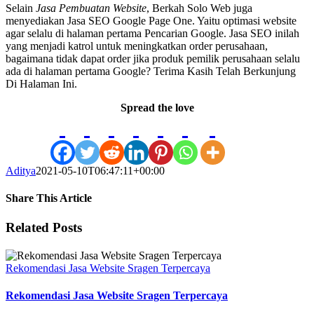
Selain
Jasa Pembuatan Website
, Berkah Solo Web juga
menyediakan Jasa SEO Google Page One. Yaitu optimasi website
agar selalu di halaman pertama Pencarian Google. Jasa SEO inilah
yang menjadi katrol untuk meningkatkan order perusahaan,
bagaimana tidak dapat order jika produk pemilik perusahaan selalu
ada di halaman pertama Google? Terima Kasih Telah Berkunjung
Di Halaman Ini.
Spread the love
Aditya
2021-05-10T06:47:11+00:00
Share This Article
Facebook
X
LinkedIn
WhatsApp
Tumblr
Pinterest
Vk
Email
Related Posts
Rekomendasi Jasa Website Sragen Terpercaya
Rekomendasi Jasa Website Sragen Terpercaya