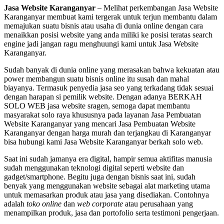
Jasa Website Karanganyar
– Melihat perkembangan Jasa Website
Karanganyar membuat kami tergerak untuk terjun membantu dalam
memajukan suatu bisnis atau usaha di dunia online dengan cara
menaikkan posisi website yang anda miliki ke posisi teratas search
engine jadi jangan ragu menghuungi kami untuk Jasa Website
Karanganyar.
Sudah banyak di dunia online yang merasakan bahwa kekuatan atau
power membangun suatu bisnis online itu susah dan mahal
biayanya. Termasuk penyedia jasa seo yang terkadang tidak sesuai
dengan harapan si pemilik website. Dengan adanya BERKAH
SOLO WEB jasa website sragen, semoga dapat membantu
masyarakat solo raya khususnya pada layanan Jasa Pembuatan
Website Karanganyar yang mencari Jasa Pembuatan Website
Karanganyar dengan harga murah dan terjangkau di Karanganyar
bisa hubungi kami Jasa Website Karanganyar berkah solo web.
Saat ini sudah jamanya era digital, hampir semua aktifitas manusia
sudah menggunakan teknologi digital seperti website dan
gadget/smartphone. Begitu juga dengan bisnis saat ini, sudah
benyak yang menggunakan website sebagai alat marketing utama
untuk memasarkan produk atau jasa yang disediakan. Contohnya
adalah
toko online
dan
web corporate
atau perusahaan yang
menampilkan produk, jasa dan portofolio serta testimoni pengerjaan.