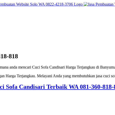
818-818
imana anda mencari Cuci Sofa Candisari Harga Terjangkau di Banyu
 Harga Terjangkau. Melayani Anda yang membutuhkan jasa cuci sofa
ci Sofa Candisari Terbaik WA 081-360-818-