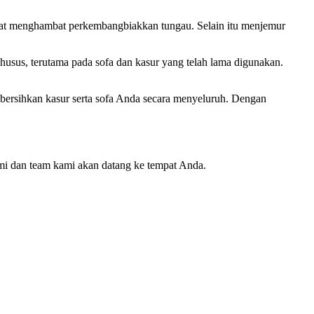
apat menghambat perkembangbiakkan tungau. Selain itu menjemur
usus, terutama pada sofa dan kasur yang telah lama digunakan.
ersihkan kasur serta sofa Anda secara menyeluruh. Dengan
mi dan team kami akan datang ke tempat Anda.