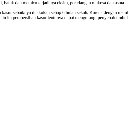
atal, batuk dan memicu terjadinya eksim, peradangan mukosa dan asma.
n kasur sebaiknya dilakukan setiap 6 bulan sekali. Karena dengan memb
lain itu pembersihan kasur tentunya dapat mengurangi penyebab timbuln