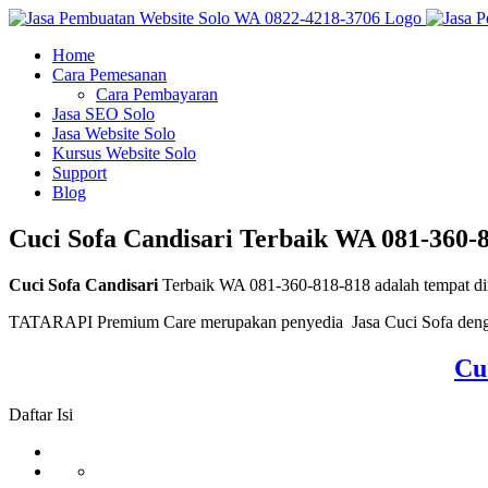
Skip
to
Home
content
Cara Pemesanan
Cara Pembayaran
Jasa SEO Solo
Jasa Website Solo
Kursus Website Solo
Support
Blog
Cuci Sofa Candisari Terbaik WA 081-360-
Cuci Sofa Candisari
Terbaik WA 081-360-818-818 adalah tempat d
TATARAPI Premium Care merupakan penyedia Jasa Cuci Sofa dengan
Cu
Daftar Isi