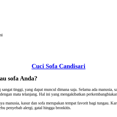
mi
Cuci Sofa Candisari
au sofa Anda?
gat tinggi, yang dapat muncul dimana saja. Selama ada manusia, saat
i dengan mata telanjang. Hal ini yang mengakibatkan perkembangbiakan 
ya manusia, kasur dan sofa merupakan tempat favorit bagi tungau. Kare
u penyebab alergi, gatal hingga bronkitis.