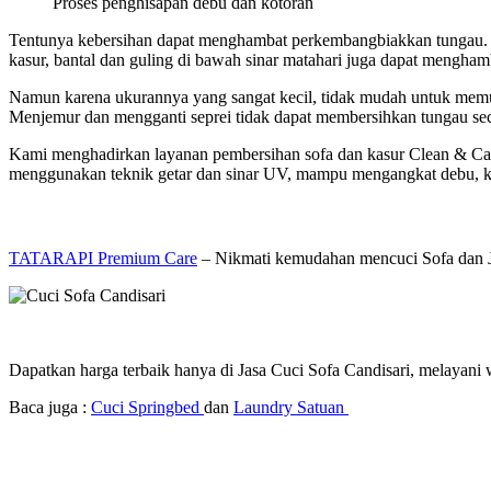
Proses penghisapan debu dan kotoran
Tentunya kebersihan dapat menghambat perkembangbiakkan tungau. Me
kasur, bantal dan guling di bawah sinar matahari juga dapat mengham
Namun karena ukurannya yang sangat kecil, tidak mudah untuk memus
Menjemur dan mengganti seprei tidak dapat membersihkan tungau se
Kami menghadirkan layanan pembersihan sofa dan kasur Clean & Ca
menggunakan teknik getar dan sinar UV, mampu mengangkat debu, ko
TATARAPI Premium Care
– Nikmati kemudahan mencuci Sofa dan Ja
Dapatkan harga terbaik hanya di Jasa Cuci Sofa Candisari, melayani
Baca juga :
Cuci Springbed
dan
Laundry Satuan