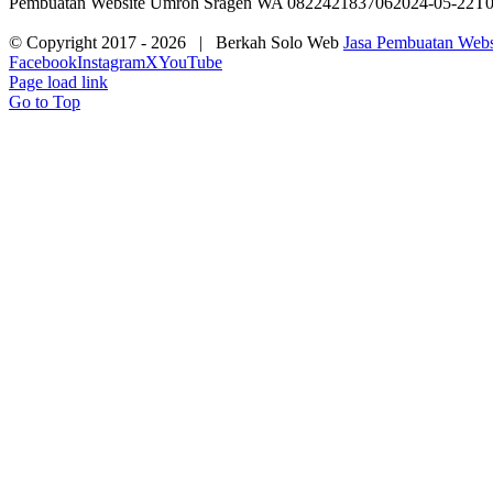
Pembuatan Website Umroh Sragen WA 082242183706
2024-05-22T0
© Copyright 2017 -
2026 | Berkah Solo Web
Jasa Pembuatan Websi
Facebook
Instagram
X
YouTube
Page load link
Go to Top