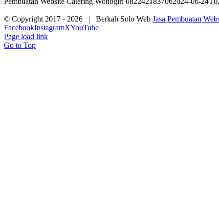
Pembuatan Website Catering Wonogiri 082242183706
2024-06-24T0
© Copyright 2017 -
2026 | Berkah Solo Web
Jasa Pembuatan Websi
Facebook
Instagram
X
YouTube
Page load link
Go to Top